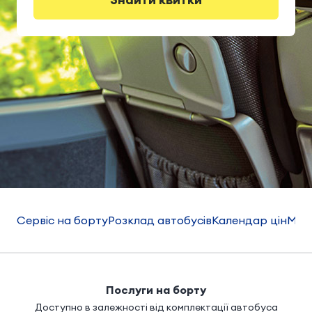
Сервіс на борту
Розклад автобусів
Календар цін
Мар
Послуги на борту
Доступно в залежності від комплектації автобуса