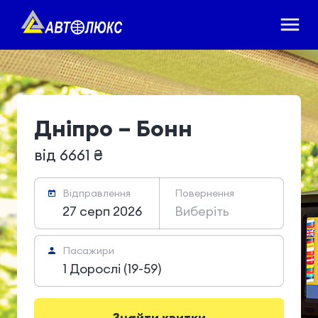
Днiпро – Бонн
від 6661 ₴
Відправлення
Повернення
27 серп 2026
Виберіть
Пасажири
1 Дорослі (19-59)
Знайти квитки