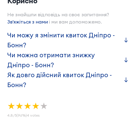
Корисно
Не знайшли відповідь на своє запитання?
Зв'яжіться з нами
і ми вам допоможемо.
Чи можу я змінити квиток Днiпро -
Бонн?
Чи можна отримати знижку
Днiпро - Бонн?
Як довго дійсний квиток Днiпро -
Бонн?
★
★
★
★
★
4.8
/
5
(96%)
4
votes