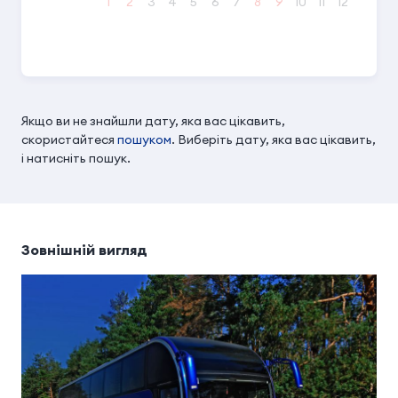
1
2
3
4
5
6
7
8
9
10
11
12
13
14
Якщо ви не знайшли дату, яка вас цікавить,
скористайтеся
пошуком
. Виберіть дату, яка вас цікавить,
і натисніть пошук.
Зовнішній вигляд