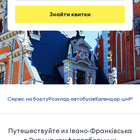
Знайти квитки
Сервіс на борту
Розклад автобусів
Календар цін
Мар
Путешествуйте из Івано-Франківська