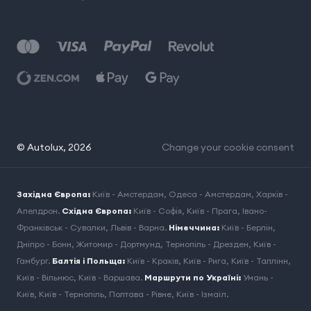
© Autolux, 2026
Change your cookie consent
Західна Європа:
Київ - Амстердам
,
Одеса - Амстердам
,
Харків -
Апелдрон
.
Східна Європа:
Київ - Софія
,
Київ - Прага
,
Івано-
Франківськ - Сувалки
,
Львів - Варна
.
Німеччина:
Київ - Берлін
,
Дніпро - Бонн
,
Житомир - Дортмунд
,
Тернопіль - Дрезден
,
Київ -
Гамбург
.
Балтія і Польща:
Київ - Краків
,
Київ - Рига
,
Київ - Таллінн
,
Київ - Вільнюс
,
Київ - Варшава
.
Маршрути по Україні:
Умань -
Київ
,
Київ - Тернопіль
,
Полтава - Рівне
,
Київ - Ізмаїл
.