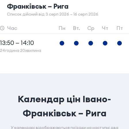
Франківськ – Рига
Список дійсний від 3 серп 2026 — 16 серп 2026
Час
Пн
Вт.
Ср
Чт
Пт
13:50 — 14:10
24година 20хвилина
Календар цін Івано-
Франківськ – Рига
У календарі відображаються поїздки на наступні два