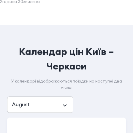
2година 30хвилина
Календар цін Київ –
Черкаси
У календарі відображаються поїздки на наступні два
місяці
August