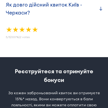
Як довго дійсний квиток Київ -
Черкаси?
★
★
★
★
★
5
/
5
(100%)
2
votes
Реєструйтеся та отримуйте
бонуси
За кожен заброньований квиток ви отримуєте
15%* назад. Вони конвертуються в бали
лояльності, якими ви можете оплатити свою