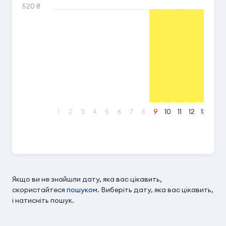
520 ₴
1
2
3
4
5
6
7
8
9
10
11
12
13
14
Якщо ви не знайшли дату, яка вас цікавить,
скористайтеся
пошуком
. Виберіть дату, яка вас цікавить,
і натисніть пошук.