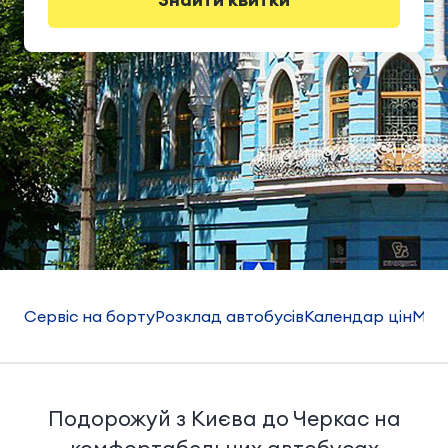
Сервіс на борту
Розклад автобусів
Календар цін
Мар
Подорожуй з Києва до Черкас на