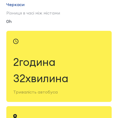
Черкаси
Різниця в часі між містами
0h
2година
32хвилина
Тривалість автобуса