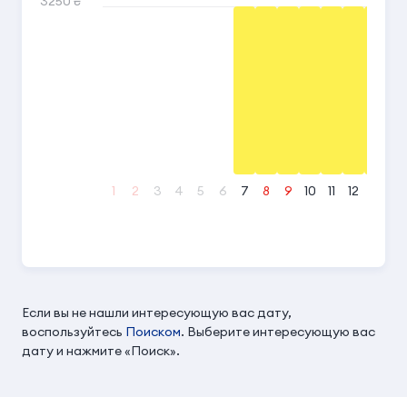
3250 ₴
1
2
3
4
5
6
7
8
9
10
11
12
13
14
Если вы не нашли интересующую вас дату,
воспользуйтесь
Поиском
. Выберите интересующую вас
дату и нажмите «Поиск».