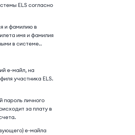
истемы ELS согласно
мя и фамилию в
билета имя и фамилия
ыми в системе..
ий е-майл, на
филя участника ELS.
й пароль личного
оисходит за плату в
счета.
твующего) е-майла