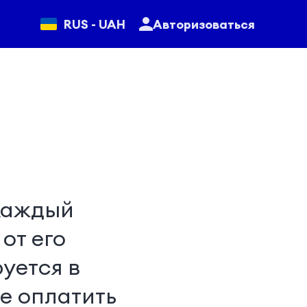
RUS - UAH
Авторизоваться
 каждый
от его
уется в
е оплатить