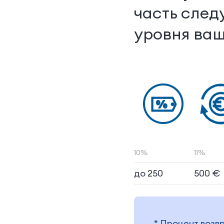
часть след
уровня ваш
10%
11%
до 250
500 €
* Процент возв