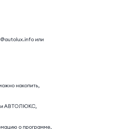
@autolux.info или
можно накопить,
ости АВТОЛЮКС,
рмацию о программе,