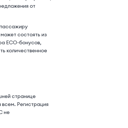
редложения от
е пассажиру
 может состоять из
ира ECO-бонусов,
ть количественное
ашней странице
 всем. Регистрация
С не