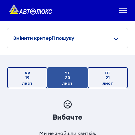
Змінити критерії пошуку
ср
чт
пт
19
20
21
лист
лист
лист
Вибачте
Ми не знайшли квитків.